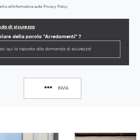
to all'informativa sulla
Privacy Policy
a di sicurezza
golare della parola "Arredamenti" ?
INVIA