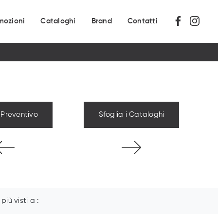
mozioni
Cataloghi
Brand
Contatti
 Preventivo
Sfoglia i Cataloghi
I più visti a :