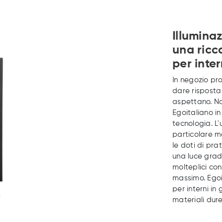
Illumina
una ricc
per inter
In negozio pr
dare risposta 
aspettano. Non
Egoitaliano in
tecnologia. L'
particolare m
le doti di pra
una luce grade
molteplici con
massimo. Ego
per interni in
materiali dure