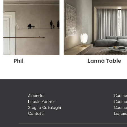
Phil
Lannà Table
Azienda
Cucine
I nostri Partner
Cucin
Sfoglia Cataloghi
Cucine
Contatti
Libreri