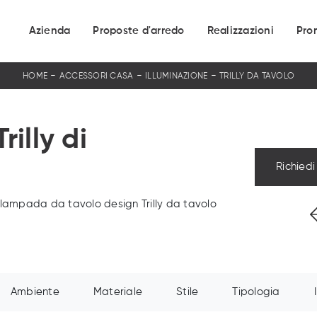
Azienda
Proposte d'arredo
Realizzazioni
Pro
-
-
-
HOME
ACCESSORI CASA
ILLUMINAZIONE
TRILLY DA TAVOLO
illy di
Richiedi
 lampada da tavolo design Trilly da tavolo
Ambiente
Materiale
Stile
Tipologia