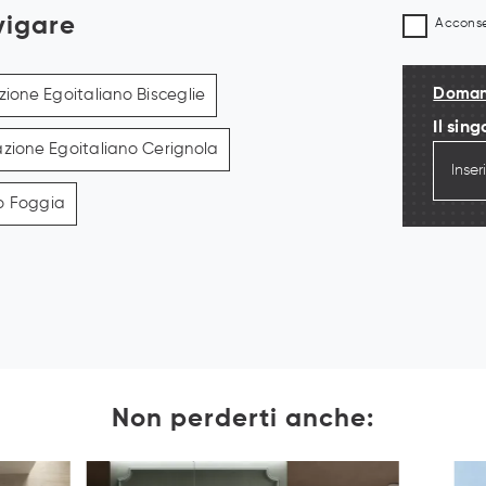
vigare
Acconsen
Domand
azione Egoitaliano Bisceglie
Il sin
nazione Egoitaliano Cerignola
no Foggia
Non perderti anche: