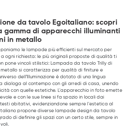
zione da tavolo Egoitaliano: scopri
a gamma di apparecchi illuminanti
ni in metallo
oponiamo le lampade più efficienti sul mercato per
a ogni richiesta: le più originali proposte di qualità ti
 pone vincoli stilistici: Lampada da tavolo Trilly di
 metallo si caratterizza per qualità di finiture e
universo dell’Illuminazione è dotato di una lingua
a dialoga al contempo con gli arredi di casa, unendo
ticità con quelle estetiche. L'apparecchio in foto emette
vole e con le sue linee si fa spazio in locali dai
testi abitativi, evidenziandone sempre l'estetica al
italiano propone diverse lampade design da tavolo
 grado di definire gli spazi con un certo stile, sempre in
voli.