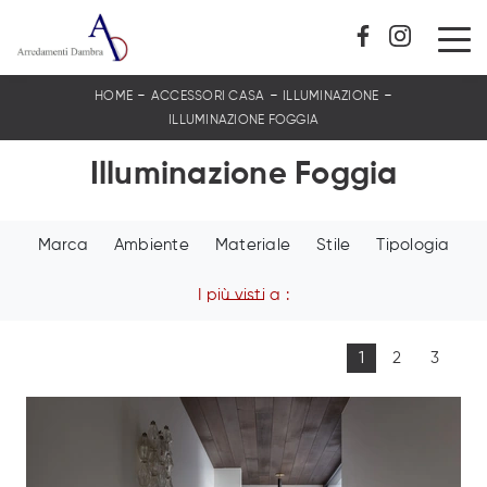
-
-
-
HOME
ACCESSORI CASA
ILLUMINAZIONE
ILLUMINAZIONE FOGGIA
Illuminazione Foggia
Marca
Ambiente
Materiale
Stile
Tipologia
I più visti a :
1
2
3