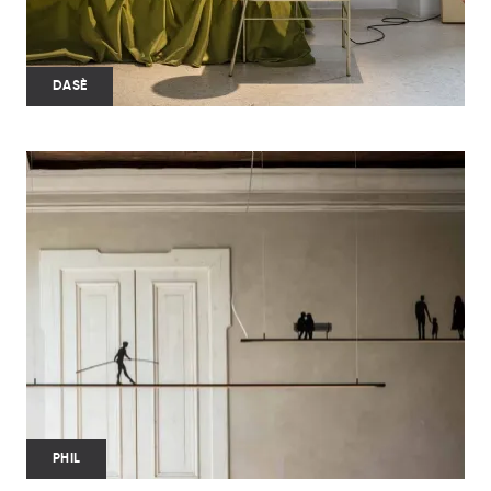
DASÈ
PHIL