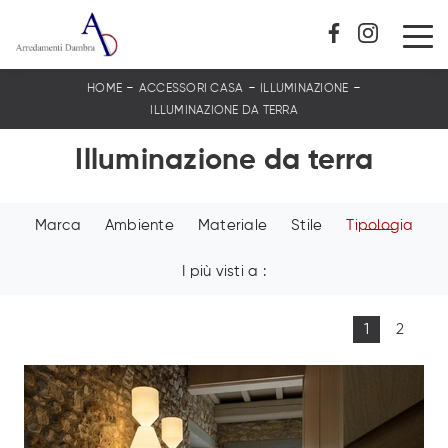
-
-
-
HOME
ACCESSORI CASA
ILLUMINAZIONE
ILLUMINAZIONE DA TERRA
Illuminazione da terra
Marca
Ambiente
Materiale
Stile
Tipologia
I più visti a :
1
2