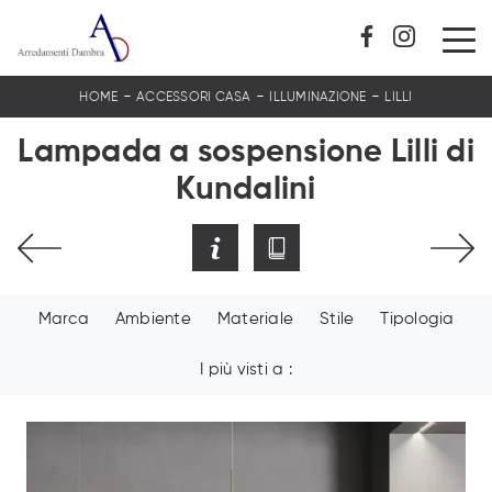
-
-
-
HOME
ACCESSORI CASA
ILLUMINAZIONE
LILLI
Lampada a sospensione Lilli di
Kundalini
Marca
Ambiente
Materiale
Stile
Tipologia
I più visti a :