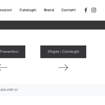
mozioni
Cataloghi
Brand
Contatti
 Preventivo
Sfoglia i Cataloghi
I più visti a :