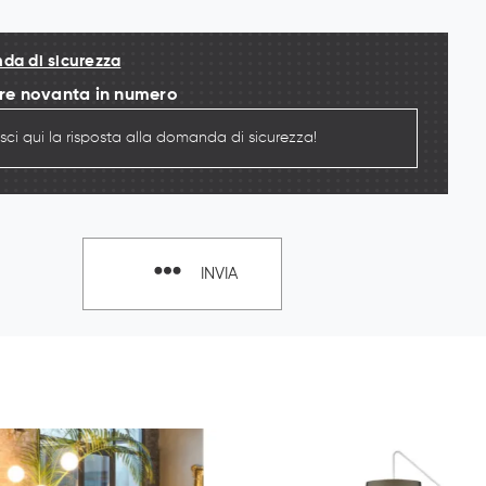
a di sicurezza
ere novanta in numero
INVIA