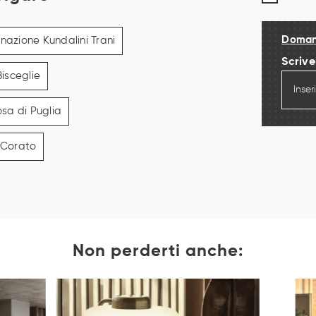
Domand
minazione Kundalini Trani
Scriv
Bisceglie
osa di Puglia
i Corato
Non perderti anche: