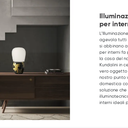
Illumina
per inter
L’Illuminazio
agevola tutti
si abbinano a
per interni fa
la casa del n
Kundalini in 
vero oggetto 
nostro punto v
domestica con
soluzione che 
illuminotecni
interni ideali