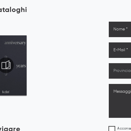
cataloghi
vigare
Acconsen