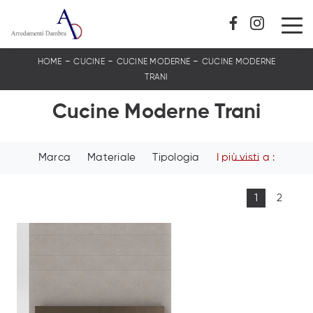
-
-
-
HOME
CUCINE
CUCINE MODERNE
CUCINE MODERNE
TRANI
Cucine Moderne Trani
Marca
Materiale
Tipologia
I più visti a :
1
2