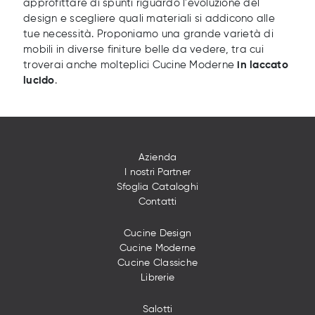
approfittare di spunti riguardo l'evoluzione del
design e scegliere quali materiali si addicono alle
tue necessità. Proponiamo una grande varietà di
mobili in diverse finiture belle da vedere, tra cui
troverai anche molteplici Cucine Moderne
in laccato
lucido
.
Azienda
I nostri Partner
Sfoglia Cataloghi
Contatti
Cucine Design
Cucine Moderne
Cucine Classiche
Librerie
Salotti