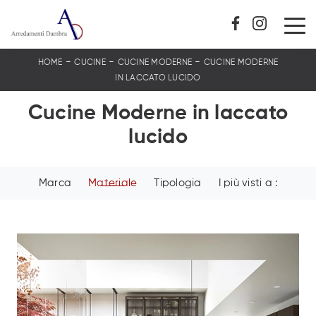
-
-
-
HOME
CUCINE
CUCINE MODERNE
CUCINE MODERNE
IN LACCATO LUCIDO
Cucine Moderne in laccato
lucido
Marca
Materiale
Tipologia
I più visti a :