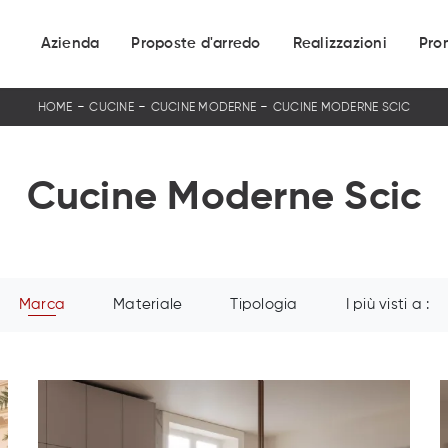
Azienda
Proposte d'arredo
Realizzazioni
Pro
-
-
-
HOME
CUCINE
CUCINE MODERNE
CUCINE MODERNE SCIC
Cucine Moderne Scic
Marca
Materiale
Tipologia
I più visti a :