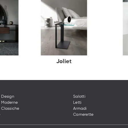
Joliet
 Design
Salotti
e Moderne
Letti
 Classiche
Armadi
e
Camerette