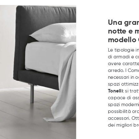
Una gran
notte e m
modello 
Le tipologie i
di armadi e c
avere caratter
arredo. I Como
necessari in 
spazi ottimiz
Tonelli
: si tr
capace di assi
spazi moderni
possibilità o
accessori. Ott
dei migliori b