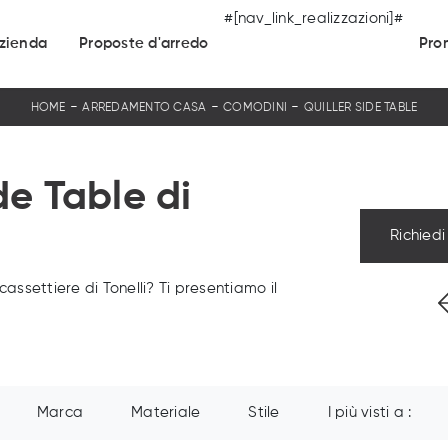
#[nav_link_realizzazioni]#
zienda
Proposte d'arredo
Pro
-
-
-
HOME
ARREDAMENTO CASA
COMODINI
QUILLER SIDE TABLE
e Table di
Richiedi
ssettiere di Tonelli? Ti presentiamo il
Marca
Materiale
Stile
I più visti a :