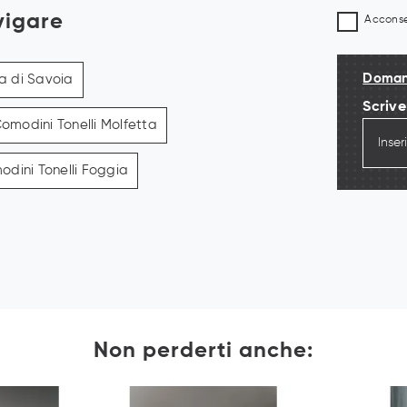
vigare
Acconsen
Domand
a di Savoia
Scrive
omodini Tonelli Molfetta
dini Tonelli Foggia
Non perderti anche: