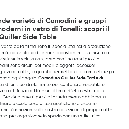
de varietà di Comodini e gruppi
oderni in vetro di Tonelli: scopri il
Quiller Side Table
n vetro della firma Tonelli, specialista nella produzione
omò, consentono di creare accostamenti su misura o
istiche in voluto contrasto con i restanti pezzi di
dini sono alcuni dei mobili e oggetti accessori
ogni zona notte, in quanto permettono di completare gli
zando ogni angolo.
Comodino Quiller Side Table di
atta di un tipo di elemento per contenere versatile e
curarti funzionalità e un ottimo effetto estetico in
. Grazie a questi pezzi di arredamento abbiamo la
rdinare piccole cose di uso quotidiano o esporre
ieni informazioni sulla nostra collezione di gruppi notte
rand per organizzare lo spazio con uno stile unico.