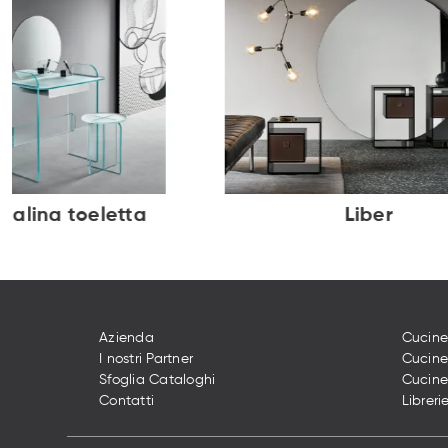
palina toeletta
Liber
Azienda
Cucine
I nostri Partner
Cucin
Sfoglia Cataloghi
Cucine
Contatti
Libreri