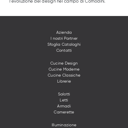
l'evoluzione del design nel campo di Comodini.
Azienda
I nostri Partner
Sfoglia Cataloghi
Contatti
Cucine Design
Cucine Moderne
Cucine Classiche
Librerie
Salotti
Letti
Armadi
Camerette
Illuminazione