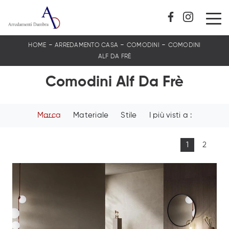
-
-
-
HOME
ARREDAMENTO CASA
COMODINI
COMODINI
ALF DA FRÈ
Comodini Alf Da Frè
Marca
Materiale
Stile
I più visti a :
1
2