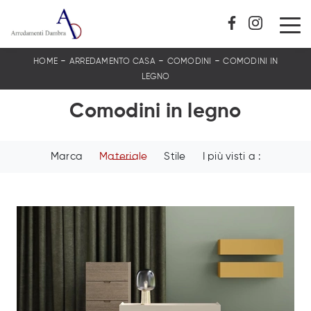
-
-
-
HOME
ARREDAMENTO CASA
COMODINI
COMODINI IN
LEGNO
Comodini in legno
Marca
Materiale
Stile
I più visti a :