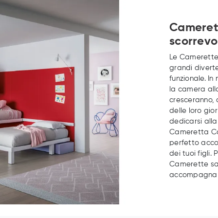
Camerett
scorrevo
Le Camerette 
grandi divert
funzionale. I
la camera all
cresceranno, 
delle loro gio
dedicarsi alla
Cameretta Com
perfetto acco
dei tuoi figli
Camerette sa
accompagnarli