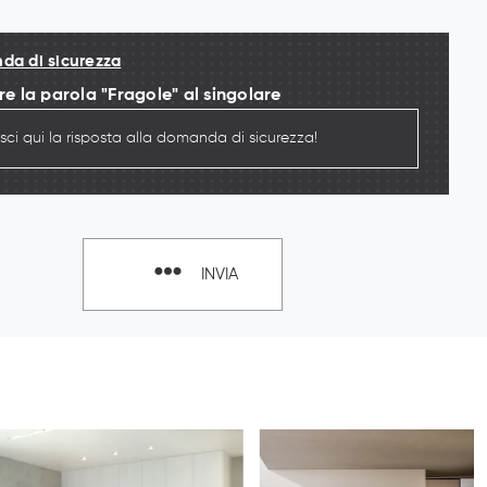
a di sicurezza
re la parola "Fragole" al singolare
INVIA