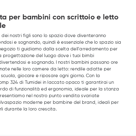
a per bambini con scrittoio e letto
le
dei nostri figli sono lo spazio dove diventeranno
endosi e sognando, quindi è essenziale che lo spazio sia
n negozio ti guidiamo dalla scelta dell'arredamento per
a progettazione del luogo dove i tuoi bimbi
divertendosi e sognando. I nostri bambini passano ore
rnate nelle loro camere da letto: rendile adatte per
 scuola, giocare e riposare ogni giorno. Con la
p 324 di Tumidei in laccato opaco ti garantirai un
rdo di funzionalità ed ergonomia, ideale per la stanza
. Presentiamo nel nostro punto vendita svariate
lvaspazio moderne per bambine del brand, ideali per
 durante la loro crescita.