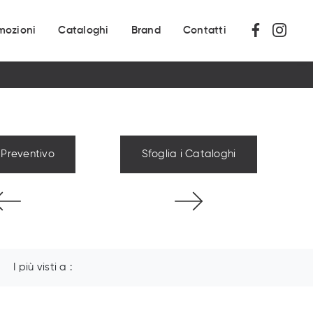
mozioni
Cataloghi
Brand
Contatti
 Preventivo
Sfoglia i Cataloghi
I più visti a :