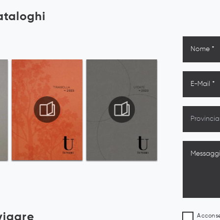
cataloghi
vigare
Acconsen