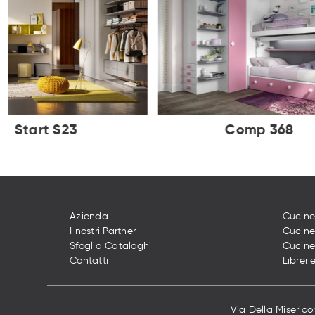
Start S23
Comp 368
Azienda
Cucine
I nostri Partner
Cucin
Sfoglia Cataloghi
Cucine
Contatti
Libreri
Via Della Misericor