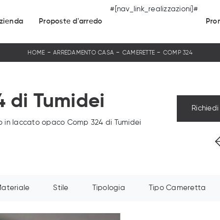
#[nav_link_realizzazioni]#
zienda
Proposte d'arredo
Pro
-
-
-
HOME
ARREDAMENTO CASA
CAMERETTE
COMP 324
 di Tumidei
Richiedi
o in laccato opaco Comp 324 di Tumidei
ateriale
Stile
Tipologia
Tipo Cameretta