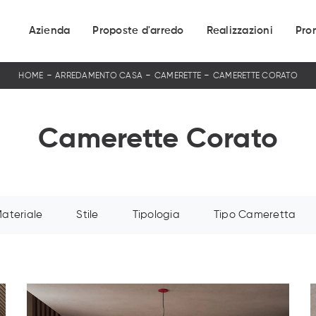
Azienda
Proposte d'arredo
Realizzazioni
Pro
-
-
-
HOME
ARREDAMENTO CASA
CAMERETTE
CAMERETTE CORATO
Camerette Corato
ateriale
Stile
Tipologia
Tipo Cameretta