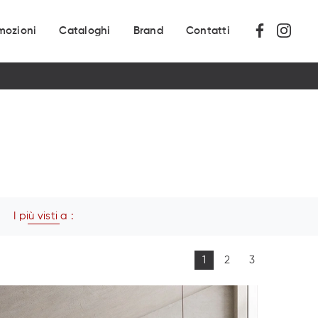
mozioni
Cataloghi
Brand
Contatti
I più visti a :
1
2
3