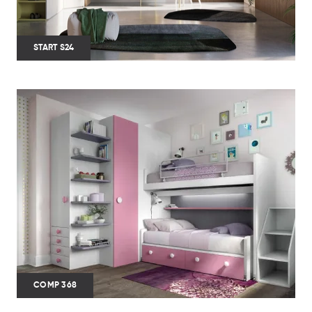
START S24
COMP 368