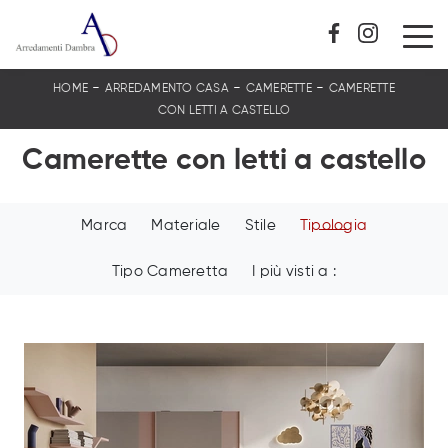
-
-
-
HOME
ARREDAMENTO CASA
CAMERETTE
CAMERETTE
CON LETTI A CASTELLO
Camerette con letti a castello
Marca
Materiale
Stile
Tipologia
Tipo Cameretta
I più visti a :