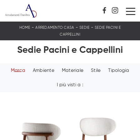
-
-
-
HOME
ARREDAMENTO CASA
SEDIE
SEDIE PACINI E
CAPPELLINI
Sedie Pacini e Cappellini
Marca
Ambiente
Materiale
Stile
Tipologia
I più visti a :