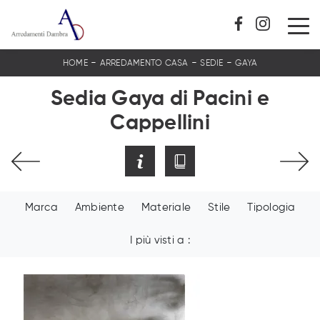
-
-
-
HOME
ARREDAMENTO CASA
SEDIE
GAYA
Sedia Gaya di Pacini e
Cappellini
Marca
Ambiente
Materiale
Stile
Tipologia
I più visti a :