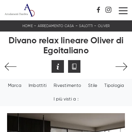
-
-
-
HOME
ARREDAMENTO CASA
SALOTTI
OLIVER
Divano relax lineare Oliver di
Egoitaliano
Marca
Imbottiti
Rivestimento
Stile
Tipologia
I più visti a :