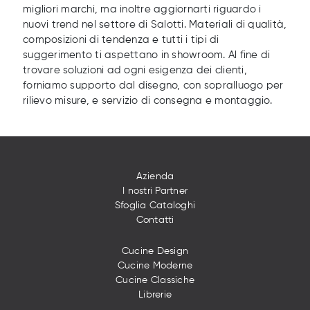
migliori marchi, ma inoltre aggiornarti riguardo i
nuovi trend nel settore di Salotti. Materiali di qualità,
composizioni di tendenza e tutti i tipi di
suggerimento ti aspettano in showroom. Al fine di
trovare soluzioni ad ogni esigenza dei clienti,
forniamo supporto dal disegno, con sopralluogo per
rilievo misure, e servizio di consegna e montaggio.
Azienda
I nostri Partner
Sfoglia Cataloghi
Contatti
Cucine Design
Cucine Moderne
Cucine Classiche
Librerie