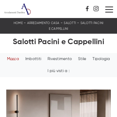
-
-
-
HOME
ARREDAMENTO CASA
SALOTTI
SALOTTI PACINI
E CAPPELLINI
Salotti Pacini e Cappellini
Marca
Imbottiti
Rivestimento
Stile
Tipologia
I più visti a :