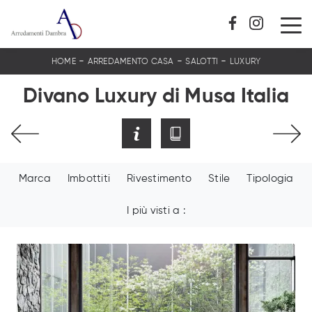
-
-
-
HOME
ARREDAMENTO CASA
SALOTTI
LUXURY
Divano Luxury di Musa Italia
Marca
Imbottiti
Rivestimento
Stile
Tipologia
I più visti a :