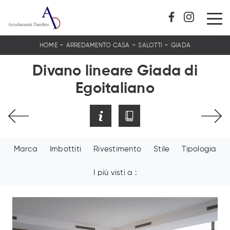
-
-
-
HOME
ARREDAMENTO CASA
SALOTTI
GIADA
Divano lineare Giada di
Egoitaliano
Marca
Imbottiti
Rivestimento
Stile
Tipologia
I più visti a :