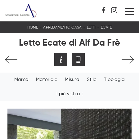
-
-
-
HOME
ARREDAMENTO CASA
LETTI
ECATE
Letto Ecate di Alf Da Frè
Marca
Materiale
Misura
Stile
Tipologia
I più visti a :