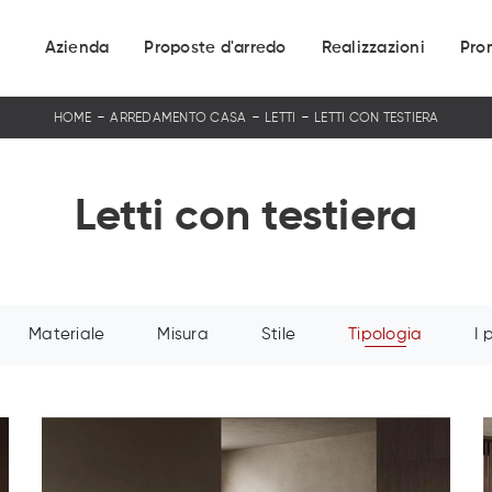
Azienda
Proposte d'arredo
Realizzazioni
Pro
-
-
-
HOME
ARREDAMENTO CASA
LETTI
LETTI CON TESTIERA
Letti con testiera
Materiale
Misura
Stile
Tipologia
I 