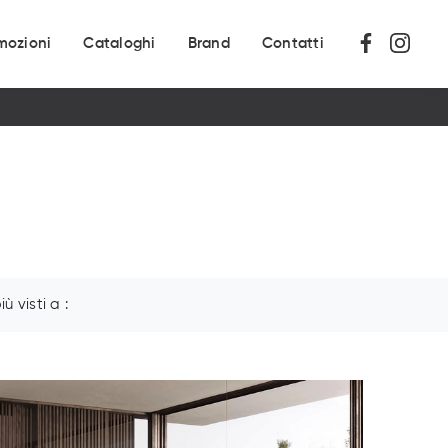
mozioni
Cataloghi
Brand
Contatti
più visti a :