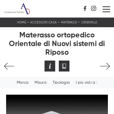
-
-
-
HOME
ACCESSORI CASA
MATERASSI
ORIENTALE
Materasso ortopedico
Orientale di Nuovi sistemi di
Riposo
Marca
Misura
Tipologia
I più visti a :