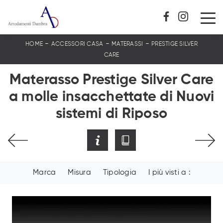
-
-
-
HOME
ACCESSORI CASA
MATERASSI
PRESTIGE SILVER
CARE
Materasso Prestige Silver Care
a molle insacchettate di Nuovi
sistemi di Riposo
Marca
Misura
Tipologia
I più visti a :