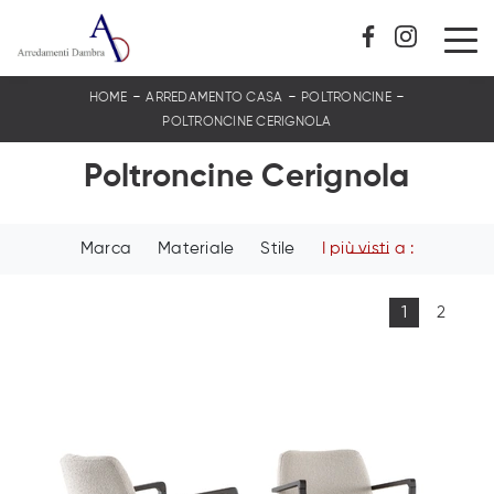
-
-
-
HOME
ARREDAMENTO CASA
POLTRONCINE
POLTRONCINE CERIGNOLA
Poltroncine Cerignola
Marca
Materiale
Stile
I più visti a :
1
2