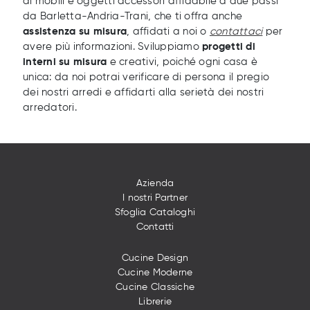
di mobili e oggetti accessori affidabile a due passi
da Barletta-Andria-Trani, che ti offra anche
assistenza su misura
, affidati a noi o
contattaci
per
avere più informazioni. Sviluppiamo
progetti di
interni su misura
e creativi, poiché ogni casa è
unica: da noi potrai verificare di persona il pregio
dei nostri arredi e affidarti alla serietà dei nostri
arredatori.
Azienda
I nostri Partner
Sfoglia Cataloghi
Contatti
Cucine Design
Cucine Moderne
Cucine Classiche
Librerie