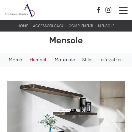
-
-
-
HOME
ACCESSORI CASA
COMPLEMENTI
MENSOLE
Mensole
Marca
Elementi
Materiale
Stile
I più visti a :