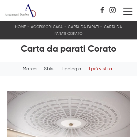
-
-
-
HOME
ACCESSORI CASA
CARTA DA PARATI
CARTA DA
PARATI CORATO
Carta da parati Corato
Marca
Stile
Tipologia
I più visti a :