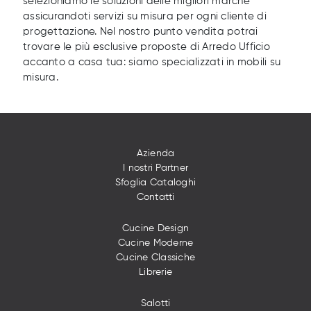
selezioniamo le soluzioni delle migliori marche
assicurandoti servizi su misura per ogni cliente di
progettazione. Nel nostro punto vendita potrai
trovare le più esclusive proposte di Arredo Ufficio
accanto a casa tua: siamo specializzati in mobili su
misura.
Azienda
I nostri Partner
Sfoglia Cataloghi
Contatti
Cucine Design
Cucine Moderne
Cucine Classiche
Librerie
Salotti