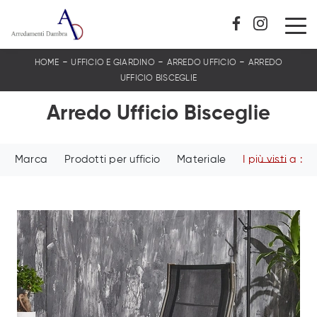
-
-
-
HOME
UFFICIO E GIARDINO
ARREDO UFFICIO
ARREDO
UFFICIO BISCEGLIE
Arredo Ufficio Bisceglie
Marca
Prodotti per ufficio
Materiale
I più visti a :