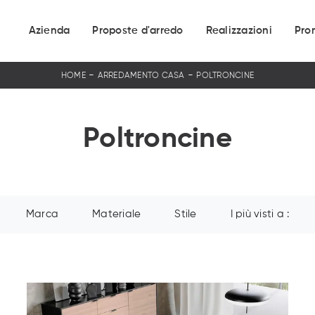
Azienda
Proposte d'arredo
Realizzazioni
Pro
-
-
HOME
ARREDAMENTO CASA
POLTRONCINE
Poltroncine
Marca
Materiale
Stile
I più visti a :