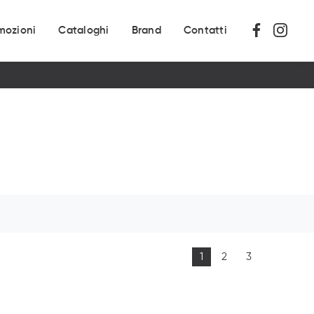
mozioni
Cataloghi
Brand
Contatti
1
2
3