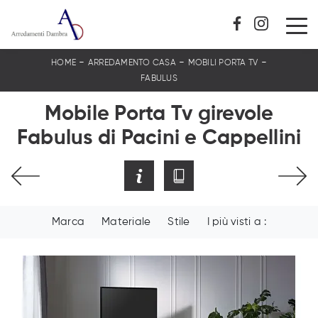
-
-
-
HOME
ARREDAMENTO CASA
MOBILI PORTA TV
FABULUS
Mobile Porta Tv girevole
Fabulus di Pacini e Cappellini
Marca
Materiale
Stile
I più visti a :