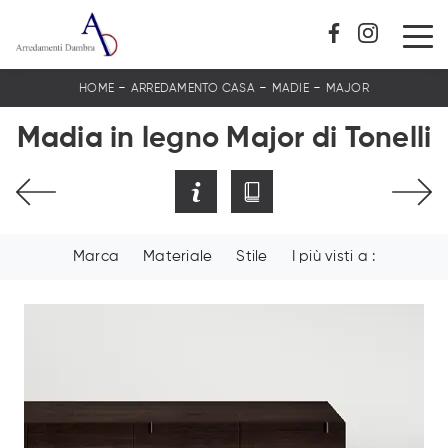
-
-
-
HOME
ARREDAMENTO CASA
MADIE
MAJOR
Madia in legno Major di Tonelli
Marca
Materiale
Stile
I più visti a :