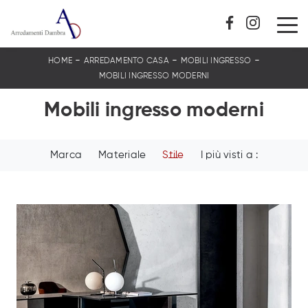
-
-
-
HOME
ARREDAMENTO CASA
MOBILI INGRESSO
MOBILI INGRESSO MODERNI
Mobili ingresso moderni
Marca
Materiale
Stile
I più visti a :