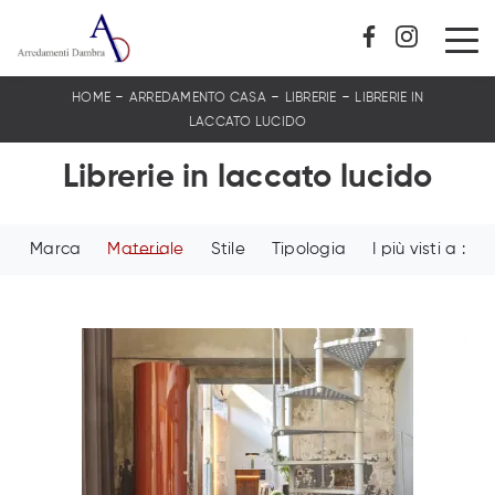
-
-
-
HOME
ARREDAMENTO CASA
LIBRERIE
LIBRERIE IN
LACCATO LUCIDO
Librerie in laccato lucido
Marca
Materiale
Stile
Tipologia
I più visti a :